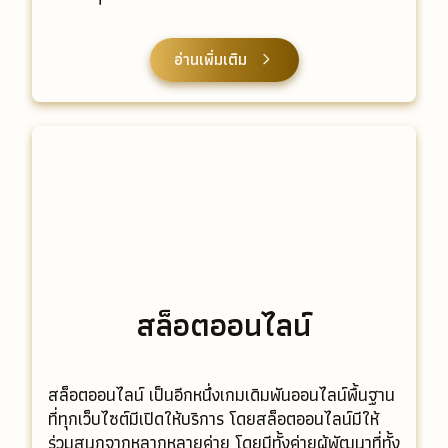
อ่านเพิ่มเติม
สล็อตออนไลน์
สล็อตออนไลน์ เป็นอีกหนึ่งเกมเดิมพันออนไลน์พื้นฐาน
ที่ทุกเว็บไซต์มีเปิดให้บริการ โดยสล็อตออนไลน์มีให้
ร่วมสนุกจากหลากหลายค่าย โดยมีทั้งค่ายผู้พัฒนาที่ทั้ง