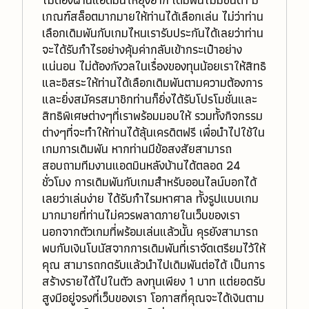
เกณฑ์สล็อตมากมายให้ท่านได้เลือกเล่น ไม่ว่าท่าน
เลือกเดิมพันกับเกมไหนเรารับประกันได้เลยว่าท่าน
จะได้รับกำไรอย่างคุ้มค่ากลับเข้ากระเป๋าอย่าง
แน่นอน ไม่ต้องกังวลในเรื่องของทุนน้อยเราให้สิทธิ
และอิสระให้ท่านได้เลือกเดิมพันตามความต้องการ
และยิ่งสมัครสมาชิกท่านก็ยิ่งได้รับโปรโมชั่นและ
สิทธิพิเศษต่างๆที่เราพร้อมมอบให้ รวมทั้งกิจกรรม
ต่างๆที่จะทำให้ท่านได้ลุ้นเครดิตฟรี เพื่อนำไปใช้ใน
เกมการเดิมพัน หากท่านมีข้อสงสัยสามารถ
สอบถามทีมงานแอดมินหลังบ้านได้ตลอด 24
ชั่วโมง การเดิมพันกับเกมสำหรับออนไลน์บอกได้
เลยว่าเล่นง่าย ได้รับกำไรมหาศาล ทั้งรูปแบบเกม
มากมายที่ท่านไม่ควรพลาดภายในเว็บของเรา
นอกจากตัวเกมที่พร้อมเล่นแล้วนั้น คุรยังสามารถ
พบกับเงินโบนัสจากการเดิมพันที่เราจัดเตรียมไว้ให้
คุณ สามารถกดรับแล้วนำไปเดิมพันต่อได้ เป็นการ
สร้างรายได้ไปในตัว ลงทุนเพียง 1 บาท แต่ยอดรับ
สูงมีอยู่จรงที่เว็บของเรา โอกาสที่คุณจะได้เงินตาม