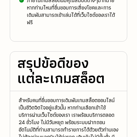
ภายในเกมสล็อตนี้มีคุณสมบัติต่างๆมากมาย
หากท่านไหนที่ชื่นชอบการเสี่ยงโชคและการ
เดิมพันสามารถเข้าเล่นได้ที่เว็บไซต์ของเราได้
ฟรี
สรุปข้อดีของ
แต่ละเกมสล็อต
สำหรับคนที่ชื่นชอบการเดิมพันเกมสล็อตออนไลน์
เป็นชีวิตจิตใจอยู่แล้วนั้น หากท่านเลือกเข้าใช้
บริการผ่านเว็บไซต์ของเรา เราพร้อมบริการตลอด
24 ชั่วโมง ไม่มีวันหยุด พร้อมระบบฝากถอน
อัตโนมัติที่ท่านสามารถทำรายการได้ด้วยตัวท่านเอง
ไม่ต้องผ่านแอดมินให้ยุ่งยาก เดิมพันไม่มีขั้นต่ำ มี