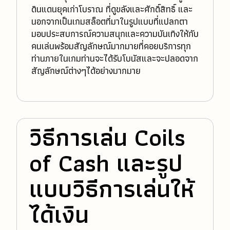
ดินแดนยุคเก่าโบราณ ที่ดูขลังและศักดิ์สิทธิ์ และ
นอกจากเป็นเกมสล็อตที่มาในรูปแบบที่แปลกตา
มอบประสบการณ์ความสนุกและความบันเทิงให้กับ
คนเล่นพร้อมสัญลักษณ์มากมายที่คอยบริการทุก
ท่านภายในเกมท่านจะได้รับโบนัสและจะปลอดจาก
สัญลักษณ์ต่างๆได้อย่างมากมาย
วิธีการเล่น Coils
of Cash และรูป
แบบวิธีการเล่นให้
ได้เงิน